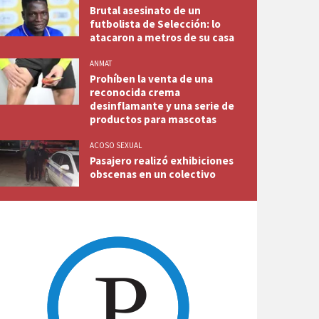
Brutal asesinato de un
futbolista de Selección: lo
atacaron a metros de su casa
ANMAT
Prohíben la venta de una
reconocida crema
desinflamante y una serie de
productos para mascotas
ACOSO SEXUAL
Pasajero realizó exhibiciones
obscenas en un colectivo