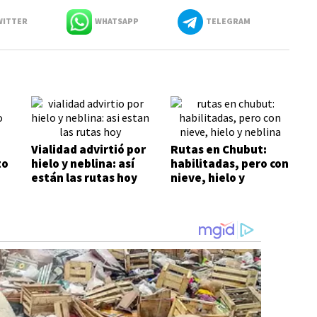
ITTER
WHATSAPP
TELEGRAM
Vialidad advirtió por
Rutas en Chubut:
to
hielo y neblina: así
habilitadas, pero con
están las rutas hoy
nieve, hielo y
neblina