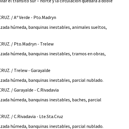
ar el transito sur – norte y la circulación quedará a doble
Z. / Aº Verde - Pto.Madryn
lzada húmeda, banquinas inestables, animales sueltos,
UZ. / Pto.Madryn - Trelew
alzada húmeda, banquinas inestables, tramos en obras,
Z. / Trelew - Garayalde
lzada húmeda, banquinas inestables, parcial nublado.
Z. / Garayalde - C.Rivadavia
lzada húmeda, banquinas inestables, baches, parcial
. / C.Rivadavia - Lte.Sta.Cruz
lzada húmeda, banquinas inestables, parcial nublado.