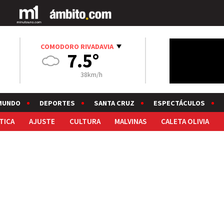
COMODORO RIVADAVIA
7.5°
38km/h
MUNDO
DEPORTES
SANTA CRUZ
ESPECTÁCULOS
TICA
AJUSTE
CULTURA
MALVINAS
CALETA OLIVIA