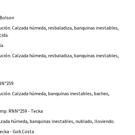
 Bolson
ución. Calzada húmeda, resbaladiza, banquinas inestables,
cida.
la
ución. Calzada húmeda, resbaladiza, banquinas inestables,
RNNº259
ución. Calzada húmeda, banquinas inestables, baches,
mp. RNNº259 - Tecka
lzada húmeda, banquinas inestables, nublado, lloviendo.
ecka - Gob.Costa