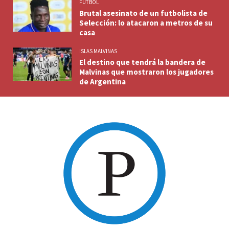
FUTBOL
Brutal asesinato de un futbolista de
Selección: lo atacaron a metros de su
casa
ISLAS MALVINAS
El destino que tendrá la bandera de
Malvinas que mostraron los jugadores
de Argentina