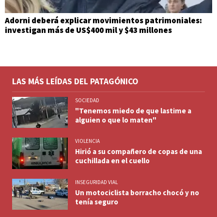
Adorni deberá explicar movimientos patrimoniales:
investigan más de US$400 mil y $43 millones
LAS MÁS LEÍDAS DEL PATAGÓNICO
SOCIEDAD
"Tenemos miedo de que lastime a
alguien o que lo maten"
VIOLENCIA
Hirió a su compañero de copas de una
cuchillada en el cuello
INSEGURIDAD VIAL
Un motociclista borracho chocó y no
tenía seguro