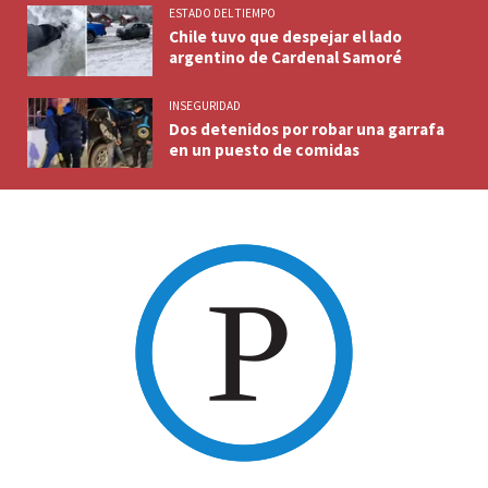
ESTADO DEL TIEMPO
Chile tuvo que despejar el lado
argentino de Cardenal Samoré
INSEGURIDAD
Dos detenidos por robar una garrafa
en un puesto de comidas