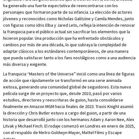
ha generado una fuerte expectativa de reencontrarse con los
personajes que formaron parte de su infancia. La elección de actores
jóvenes y reconocidos como Nicholas Galitzine y Camila Mendes, junto
con figuras como Idris Elba y Jared Leto, refleja la intención de renovar
la franquicia para el público actual sin sacrificar los elementos que la
hicieron popular. Una producción que ha enfrentado obstáculos y
cambios por más de una década, lo que subraya la complejidad de
adaptar clásicos a los estándares contemporáneos, de una manera
que pueda satisfacer tanto a los fans nostálgicos como a una audiencia
más diversa y exigente.
La franquicia “Masters of the Universe” inició como una línea de figuras
de acción que rápidamente se transformó en una serie animada
exitosa, generando una comunidad global de seguidores. Esta nueva
película surge de un proyecto que, desde 2010, pasó por varios
estudios, directores y reescrituras de guion, hasta consolidarse
finalmente en Amazon MGM hacia finales de 2023. Travis Knight asumió
la dirección y Chris Butler estuvo a cargo del guion, a partir de una
historia que desarrolló junto con los hermanos Adam y Aaron Nee, Alex
Litvak y Michael Finch. El rodaje comenzó en Londres en enero de 2025,
con el respaldo de Metro-Goldwyn-Mayer, Mattel Films y Escape