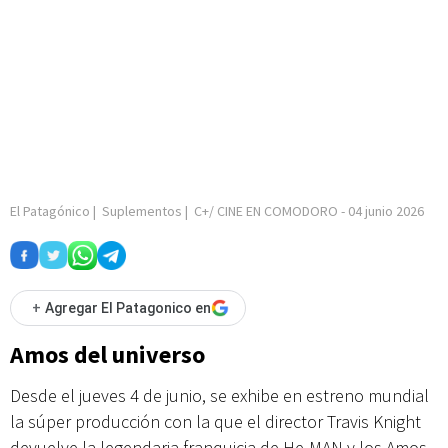
El Patagónico
|
Suplementos
|
C+/ CINE EN COMODORO
-
04 junio 2026
+
Agregar El Patagonico en
Amos del universo
Desde el jueves 4 de junio, se exhibe en estreno mundial
la súper producción con la que el director Travis Knight
devuelve la legendaria franquicia de He-MAN y los Amos