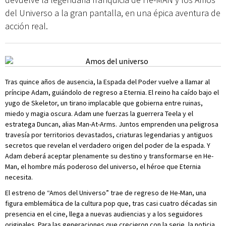
del Universo a la gran pantalla, en una épica aventura de
acción real.
Tras quince años de ausencia, la Espada del Poder vuelve a llamar al
príncipe Adam, guiándolo de regreso a Eternia. El reino ha caído bajo el
yugo de Skeletor, un tirano implacable que gobierna entre ruinas,
miedo y magia oscura. Adam une fuerzas la guerrera Teela y el
estratega Duncan, alias Man-At-Arms. Juntos emprenden una peligrosa
travesía por territorios devastados, criaturas legendarias y antiguos
secretos que revelan el verdadero origen del poder de la espada. Y
Adam deberá aceptar plenamente su destino y transformarse en He-
Man, el hombre más poderoso del universo, el héroe que Eternia
necesita.
El estreno de “Amos del Universo” trae de regreso de He-Man, una
figura emblemática de la cultura pop que, tras casi cuatro décadas sin
presencia en el cine, llega a nuevas audiencias y a los seguidores
originales. Para las generaciones que crecieron con la serie, la noticia