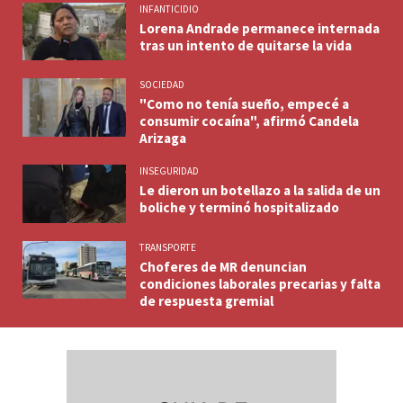
INFANTICIDIO
Lorena Andrade permanece internada
tras un intento de quitarse la vida
SOCIEDAD
"Como no tenía sueño, empecé a
consumir cocaína", afirmó Candela
Arizaga
INSEGURIDAD
Le dieron un botellazo a la salida de un
boliche y terminó hospitalizado
TRANSPORTE
Choferes de MR denuncian
condiciones laborales precarias y falta
de respuesta gremial