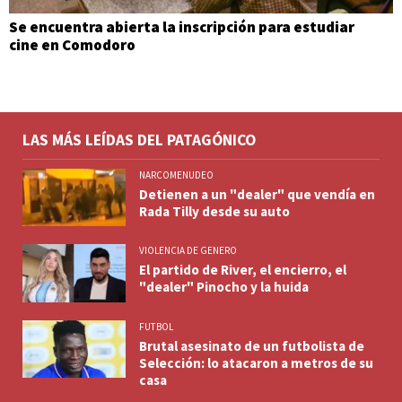
Se encuentra abierta la inscripción para estudiar
cine en Comodoro
LAS MÁS LEÍDAS DEL PATAGÓNICO
NARCOMENUDEO
Detienen a un "dealer" que vendía en
Rada Tilly desde su auto
VIOLENCIA DE GENERO
El partido de River, el encierro, el
"dealer" Pinocho y la huida
FUTBOL
Brutal asesinato de un futbolista de
Selección: lo atacaron a metros de su
casa