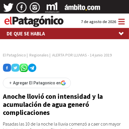
Tog
7 de agosto de 2026
nav
DE QUE SE HABLA
El Patagónico
|
Regionales
|
ALERTA POR LLUVIAS
-
14 junio 2019
+
Agregar El Patagonico en
Anoche llovió con intensidad y la
acumulación de agua generó
complicaciones
Pasadas las 10 de la noche la lluvia comenzó a caer con mayor