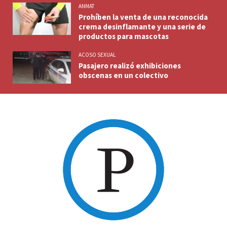
ANMAT
Prohíben la venta de una reconocida
crema desinflamante y una serie de
productos para mascotas
ACOSO SEXUAL
Pasajero realizó exhibiciones
obscenas en un colectivo