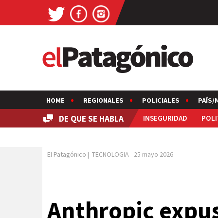
HOME
REGIONALES
POLICIALES
PAÍS/
DE QUE SE HABLA
INSEGURIDAD
POLI
El Patagónico
|
TECNOLOGIA
-
25 mayo 2026
Anthropic expus