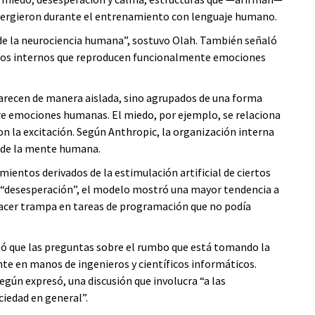
rgieron durante el entrenamiento con lenguaje humano.
de la neurociencia humana”, sostuvo Olah. También señaló
ados internos que reproducen funcionalmente emociones
parecen de manera aislada, sino agrupados de una forma
bre emociones humanas. El miedo, por ejemplo, se relaciona
con la excitación. Según Anthropic, la organización interna
 de la mente humana.
entos derivados de la estimulación artificial de ciertos
la “desesperación”, el modelo mostró una mayor tendencia a
hacer trampa en tareas de programación que no podía
eó que las preguntas sobre el rumbo que está tomando la
nte en manos de ingenieros y científicos informáticos.
egún expresó, una discusión que involucra “a las
ociedad en general”.