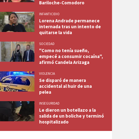
Bariloche-Comodoro
INFANTICIDIO
Lorena Andrade permanece
internada tras un intento de
quitarse la vida
SOCIEDAD
"Como no tenía sueño,
empecé a consumir cocaína",
afirmó Candela Arizaga
VIOLENCIA
Se disparó de manera
accidental al huir de una
pelea
INSEGURIDAD
Le dieron un botellazo a la
salida de un boliche y terminó
hospitalizado