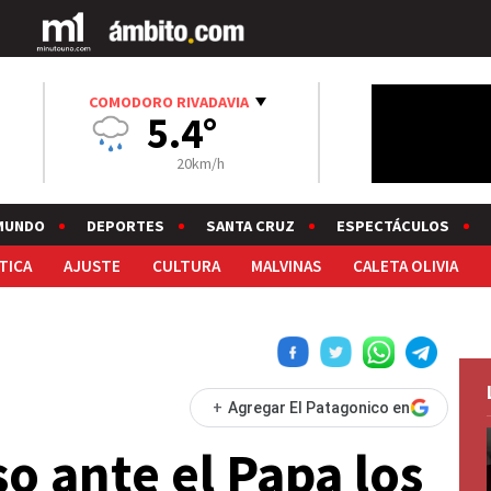
COMODORO RIVADAVIA
5.4°
20km/h
MUNDO
DEPORTES
SANTA CRUZ
ESPECTÁCULOS
TICA
AJUSTE
CULTURA
MALVINAS
CALETA OLIVIA
+
Agregar El Patagonico en
o ante el Papa los