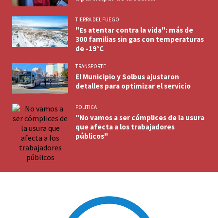
TIERRA DEL FUEGO
"Es atentar contra la vida": más de
300 familias sin gas con temperaturas
de -19°C
TRANSPORTE
El Municipio y Solbus ajustaron
detalles para optimizar el servicio
POLITICA
"No vamos a ser cómplices de la usura
que afecta a los trabajadores
públicos"