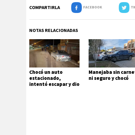
COMPARTIRLA
FACEBOOK
TW
NOTAS RELACIONADAS
Chocó un auto
Manejaba sin carne
estacionado,
ni seguro y chocó
intentó escapar y dio
1,72 de alcohol en
sangre