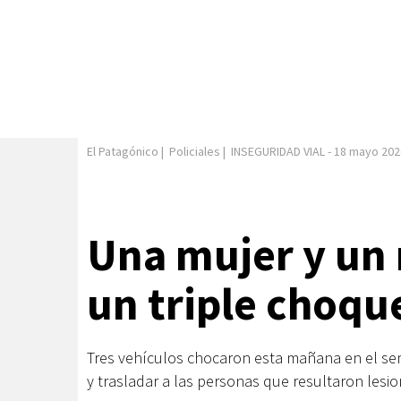
El Patagónico
|
Policiales
|
INSEGURIDAD VIAL
-
18 mayo 202
Una mujer y un
un triple choque
Tres vehículos chocaron esta mañana en el semá
y trasladar a las personas que resultaron lesio