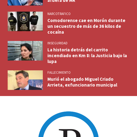
afuera de MR
NARCOTRAFICO
Comodorense cae en Morón durante
un secuestro de más de 36 kilos de
cocaína
INSEGURIDAD
La historia detrás del carrito
incendiado en Km 8: la Justicia bajo la
lupa
FALLECIMIENTO
Murió el abogado Miguel Criado
Arrieta, exfuncionario municipal