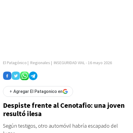
El Patagónico
|
Regionales
|
INSEGURIDAD VIAL
-
16 mayo 2026
+
Agregar El Patagonico en
Despiste frente al Cenotafio: una joven
resultó ilesa
Según testigos, otro automóvil habría escapado del