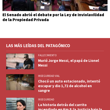
El Senado abrió el debate por la Ley de Inviolavilidad
de la Propiedad Privada
LAS MÁS LEÍDAS DEL PATAGÓNICO
FALLECIMIENTO
Murió Jorge Messi, el papá de Lionel
Messi
INSEGURIDAD VIAL
Chocó un auto estacionado, intentó
escapar y dio 1,72 de alcohol en
sangre
INSEGURIDAD
La historia detrás del carrito
incendiado en Km 8: la Justicia bajo la