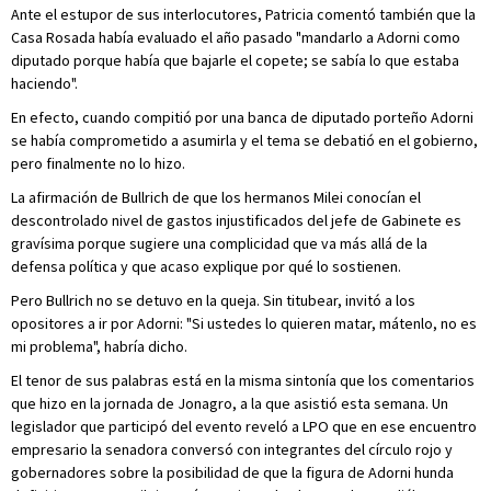
Ante el estupor de sus interlocutores, Patricia comentó también que la
Casa Rosada había evaluado el año pasado "mandarlo a Adorni como
diputado porque había que bajarle el copete; se sabía lo que estaba
haciendo".
En efecto, cuando compitió por una banca de diputado porteño Adorni
se había comprometido a asumirla y el tema se debatió en el gobierno,
pero finalmente no lo hizo.
La afirmación de Bullrich de que los hermanos Milei conocían el
descontrolado nivel de gastos injustificados del jefe de Gabinete es
gravísima porque sugiere una complicidad que va más allá de la
defensa política y que acaso explique por qué lo sostienen.
Pero Bullrich no se detuvo en la queja. Sin titubear, invitó a los
opositores a ir por Adorni: "Si ustedes lo quieren matar, mátenlo, no es
mi problema", habría dicho.
El tenor de sus palabras está en la misma sintonía que los comentarios
que hizo en la jornada de Jonagro, a la que asistió esta semana. Un
legislador que participó del evento reveló a LPO que en ese encuentro
empresario la senadora conversó con integrantes del círculo rojo y
gobernadores sobre la posibilidad de que la figura de Adorni hunda