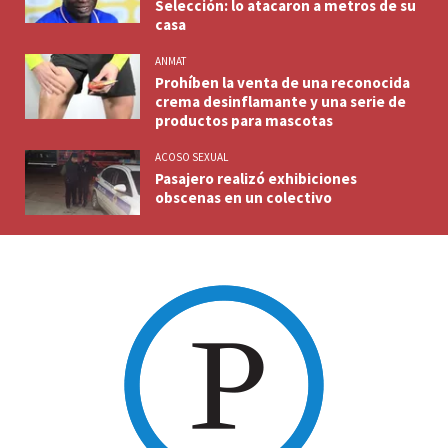
Selección: lo atacaron a metros de su
casa
ANMAT
Prohíben la venta de una reconocida
crema desinflamante y una serie de
productos para mascotas
ACOSO SEXUAL
Pasajero realizó exhibiciones
obscenas en un colectivo