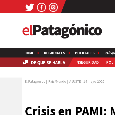
HOME
REGIONALES
POLICIALES
PAÍS/
DE QUE SE HABLA
INSEGURIDAD
POLI
El Patagónico
|
País/Mundo
|
AJUSTE
-
14 mayo 2026
Crisis en PAMI: 