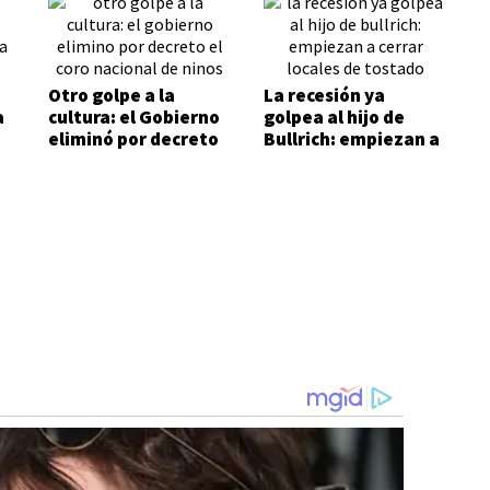
Otro golpe a la
La recesión ya
a
cultura: el Gobierno
golpea al hijo de
eliminó por decreto
Bullrich: empiezan a
i
el Coro Nacional de
cerrar locales de
Niños
Tostado