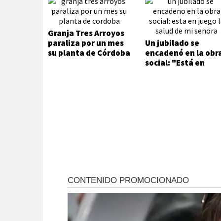
Granja Tres Arroyos
paraliza por un mes
Un jubilado se
su planta de Córdoba
encadenó en la obr
social: "Está en
juego la salud de m
señora"