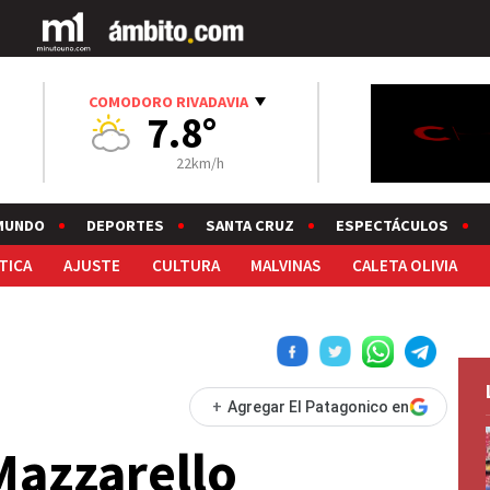
COMODORO RIVADAVIA
7.8°
22km/h
MUNDO
DEPORTES
SANTA CRUZ
ESPECTÁCULOS
TICA
AJUSTE
CULTURA
MALVINAS
CALETA OLIVIA
+
Agregar El Patagonico en
Mazzarello