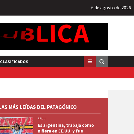
6 de agosto de 2026
CLASIFICADOS
LAS MÁS LEÍDAS DEL PATAGÓNICO
EEUU
Es argentina, trabaja como
niñera en EE.UU. y fue