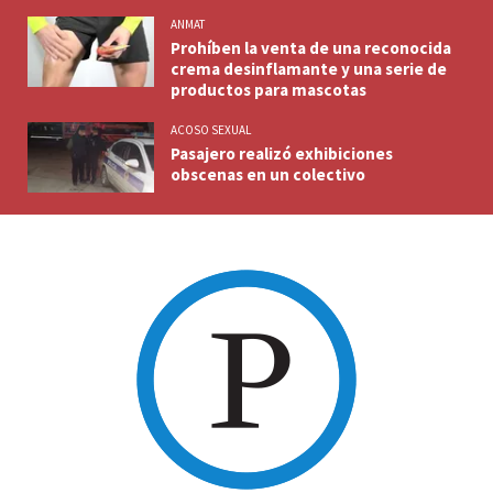
ANMAT
Prohíben la venta de una reconocida
crema desinflamante y una serie de
productos para mascotas
ACOSO SEXUAL
Pasajero realizó exhibiciones
obscenas en un colectivo