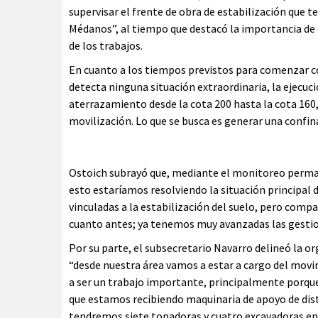
supervisar el frente de obra de estabilización que t
Médanos”, al tiempo que destacó la importancia de c
de los trabajos.
En cuanto a los tiempos previstos para comenzar con
detecta ninguna situación extraordinaria, la ejecuc
aterrazamiento desde la cota 200 hasta la cota 160,
movilización. Lo que se busca es generar una confina
Ostoich subrayó que, mediante el monitoreo permane
esto estaríamos resolviendo la situación principal
vinculadas a la estabilización del suelo, pero compa
cuanto antes; ya tenemos muy avanzadas las gestion
Por su parte, el subsecretario Navarro delineó la org
“desde nuestra área vamos a estar a cargo del mov
a ser un trabajo importante, principalmente porque
que estamos recibiendo maquinaria de apoyo de di
tendremos siete topadoras y cuatro excavadoras en 