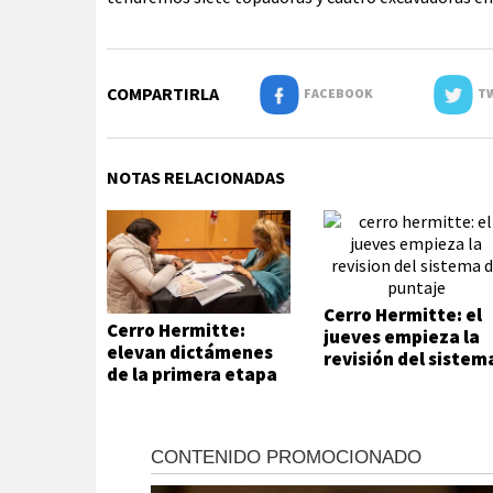
COMPARTIRLA
FACEBOOK
TW
NOTAS RELACIONADAS
Cerro Hermitte: el
Cerro Hermitte:
jueves empieza la
elevan dictámenes
revisión del sistem
de la primera etapa
de puntaje
de evaluación
habitacional