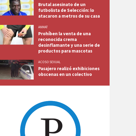
Brutal asesinato de un
futbolista de Selección: lo
atacaron a metros de su casa
ANMAT
Prohíben la venta de una
reconocida crema
desinflamante y una serie de
productos para mascotas
ACOSO SEXUAL
Pasajero realizó exhibiciones
obscenas en un colectivo