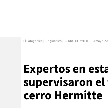
El Patagónico
|
Regionales
|
CERRO HERMITTE
-
13 mayo 20
Expertos en est
supervisaron el 
cerro Hermitte