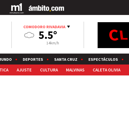
COMODORO RIVADAVIA
5.5°
14km/h
MUNDO
DEPORTES
SANTA CRUZ
ESPECTÁCULOS
TICA
AJUSTE
CULTURA
MALVINAS
CALETA OLIVIA