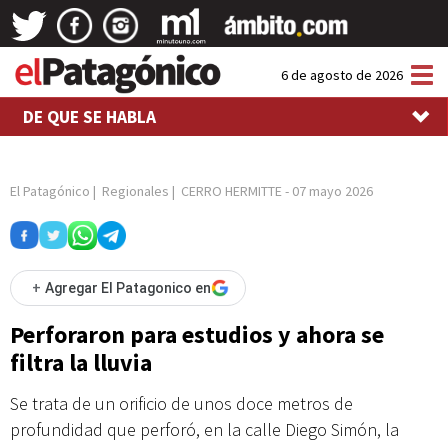
Tog
6 de agosto de 2026
nav
DE QUE SE HABLA
El Patagónico
|
Regionales
|
CERRO HERMITTE
-
07 mayo 2026
+
Agregar El Patagonico en
Perforaron para estudios y ahora se
filtra la lluvia
Se trata de un orificio de unos doce metros de
profundidad que perforó, en la calle Diego Simón, la