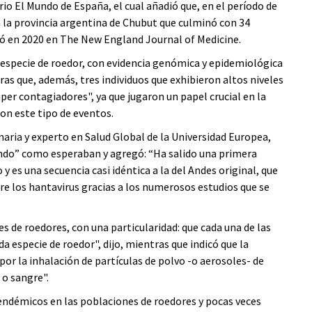
rio El Mundo de España, el cual añadió que, en el período de
n la provincia argentina de Chubut que culminó con 34
có en 2020 en The New England Journal of Medicine.
a especie de roedor, con evidencia genómica y epidemiológica
as que, además, tres individuos que exhibieron altos niveles
per contagiadores", ya que jugaron un papel crucial en la
on este tipo de eventos.
aria y experto en Salud Global de la Universidad Europea,
ando” como esperaban y agregó: “Ha salido una primera
y es una secuencia casi idéntica a la del Andes original, que
e los hantavirus gracias a los numerosos estudios que se
s de roedores, con una particularidad: que cada una de las
da especie de roedor", dijo, mientras que indicó que la
 la inhalación de partículas de polvo -o aerosoles- de
o sangre".
endémicos en las poblaciones de roedores y pocas veces