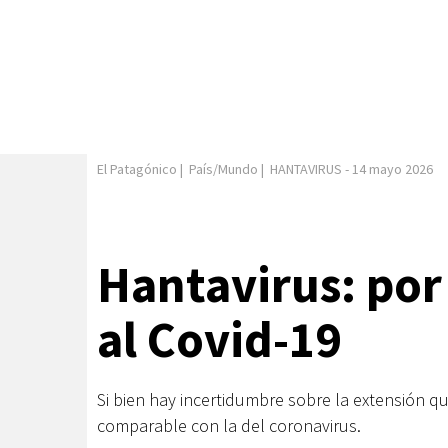
El Patagónico
|
País/Mundo
|
HANTAVIRUS
-
14 mayo 2026
Hantavirus: por
al Covid-19
Si bien hay incertidumbre sobre la extensión qu
comparable con la del coronavirus.