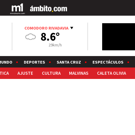
COMODORO RIVADAVIA
8.6°
29km/h
MUNDO
DEPORTES
SANTA CRUZ
ESPECTÁCULOS
TICA
AJUSTE
CULTURA
MALVINAS
CALETA OLIVIA