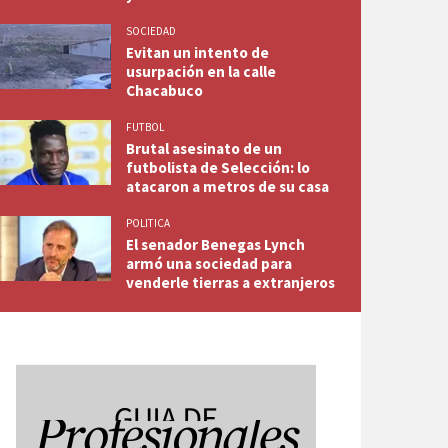
SOCIEDAD
Evitan un intento de
usurpación en la calle
Chacabuco
FUTBOL
Brutal asesinato de un
futbolista de Selección: lo
atacaron a metros de su casa
POLITICA
El senador Benegas Lynch
armó una sociedad para
venderle tierras a extranjeros