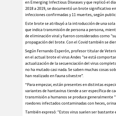
en Emerging Infectious Diseases y que replicó el dia
2018 a 2019, se documentó un brote significativo e
infecciones confirmadas y 11 muertes, según publi
Este brote se atribuyó a la introducción de una sol
que indica transmisión de persona a persona, mientr
de eliminación viral y fueron considerados como "su
propagación del brote. Con el Covid también se dier
Según Fernando Esperón, profesor titular de Veterin
en el actual brote el virus Andes "se está comport
actualización de la secuenciación del virus completo 
no ha mutado casi nada. Se saben muchas cosas sobr
han realizado en fauna silvestre”.
“Para empezar, están presentes en distintas especie
variantes de hantavirus tiende a ser específica de ca
transmisión a humanos se produce generalmente "por
roedores infectados contaminadas con heces, orina 
También expresó: "Estos virus suelen ser bastante 