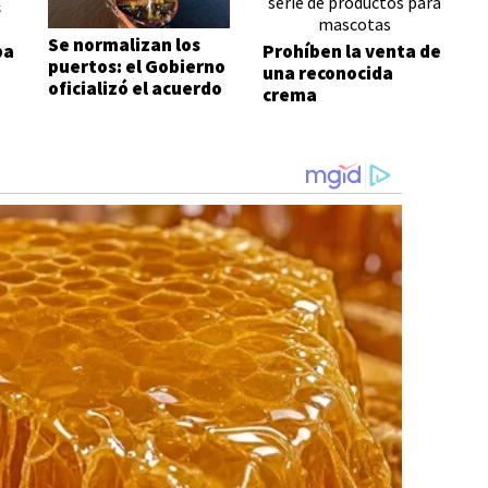
s
s
Se normalizan los
ba
Prohíben la venta de
puertos: el Gobierno
una reconocida
oficializó el acuerdo
crema
con los prácticos
desinflamante y una
serie de productos
para mascotas