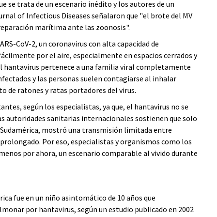
que se trata de un escenario inédito y los autores de un
urnal of Infectious Diseases señalaron que "el brote del MV
reparación marítima ante las zoonosis".
 SARS-CoV-2, un coronavirus con alta capacidad de
cilmente por el aire, especialmente en espacios cerrados y
el hantavirus pertenece a una familia viral completamente
nfectados y las personas suelen contagiarse al inhalar
o de ratones y ratas portadores del virus.
ntes, según los especialistas, ya que, el hantavirus no se
s autoridades sanitarias internacionales sostienen que solo
en Sudamérica, mostró una transmisión limitada entre
prolongado. Por eso, especialistas y organismos como los
l menos por ahora, un escenario comparable al vivido durante
ca fue en un niño asintomático de 10 años que
monar por hantavirus, según un estudio publicado en 2002