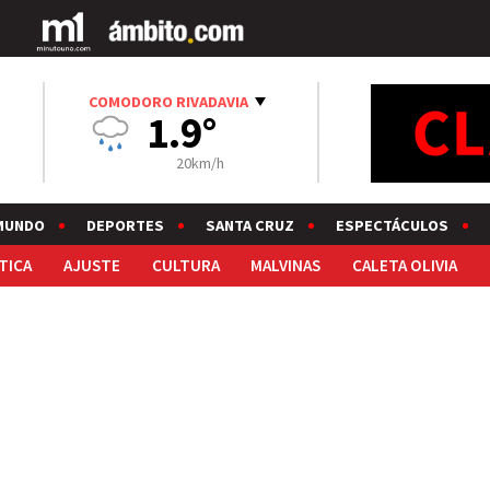
COMODORO RIVADAVIA
1.9°
20km/h
MUNDO
DEPORTES
SANTA CRUZ
ESPECTÁCULOS
TICA
AJUSTE
CULTURA
MALVINAS
CALETA OLIVIA