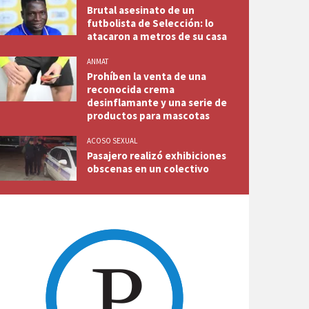
Brutal asesinato de un
futbolista de Selección: lo
atacaron a metros de su casa
ANMAT
Prohíben la venta de una
reconocida crema
desinflamante y una serie de
productos para mascotas
ACOSO SEXUAL
Pasajero realizó exhibiciones
obscenas en un colectivo