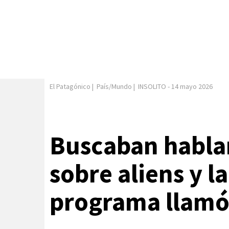
El Patagónico
|
País/Mundo
|
INSOLITO
-
14 mayo 2026
Buscaban habla
sobre aliens y l
programa llamó