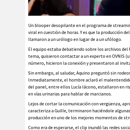
Un blooper desopilante en el programa de streaming
viral en cuestión de horas. Y es que la producción d
llamaron a un urólogo en lugar de a un ufólogo.
El equipo estaba debatiendo sobre los archivos del P
tema, quisieron contactar a un experto en OVNIS (u
número, hicieron la conexión y presentaron al invi
Sin embargo, al saludar, Aquino preguntó sin rodeos
Inmediatamente, el hombre aclaró el malentendido: 
del panel, entre ellos Lucía Iácono, estallaron en ri
en vías urinarias para hablar de marcianos.
Lejos de cortar la comunicación con vergüenza, ap
caracteriza a Guille, terminaron haciéndole alguna
producción en uno de los mejores momentos de str
Como era de esperarse, el clip inundó las redes soci