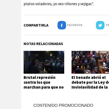
platos voladores, yo veo riñones y vejigas".
COMPARTIRLA
FACEBOOK
TW
NOTAS RELACIONADAS
Brutal represión
El Senado abrió el
contra los que
debate por la Ley d
marchan para que no
Inviolavilidad de la
se venda la patria
Propiedad Privada