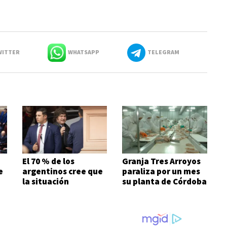
ITTER
WHATSAPP
TELEGRAM
El 70 % de los
Granja Tres Arroyos
e
argentinos cree que
paraliza por un mes
la situación
su planta de Córdoba
económica es mala