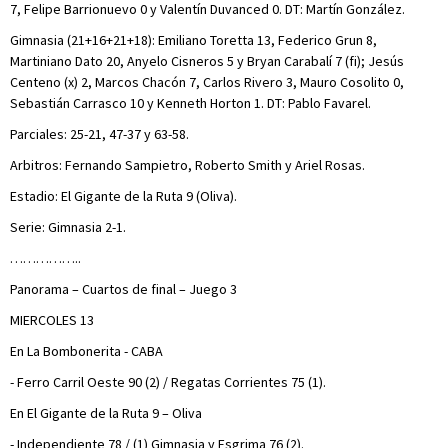
7, Felipe Barrionuevo 0 y Valentín Duvanced 0. DT: Martín González.
Gimnasia (21+16+21+18): Emiliano Toretta 13, Federico Grun 8,
Martiniano Dato 20, Anyelo Cisneros 5 y Bryan Carabalí 7 (fi); Jesús
Centeno (x) 2, Marcos Chacón 7, Carlos Rivero 3, Mauro Cosolito 0,
Sebastián Carrasco 10 y Kenneth Horton 1. DT: Pablo Favarel.
Parciales: 25-21, 47-37 y 63-58.
Arbitros: Fernando Sampietro, Roberto Smith y Ariel Rosas.
Estadio: El Gigante de la Ruta 9 (Oliva).
Serie: Gimnasia 2-1.
……………..
Panorama – Cuartos de final – Juego 3
MIERCOLES 13
En La Bombonerita - CABA
- Ferro Carril Oeste 90 (2) / Regatas Corrientes 75 (1).
En El Gigante de la Ruta 9 – Oliva
- Independiente 78 / (1) Gimnasia y Esgrima 76 (2).