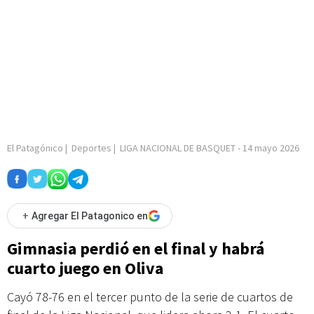
El Patagónico
|
Deportes
|
LIGA NACIONAL DE BASQUET
-
14 mayo 2026
+
Agregar El Patagonico en
Gimnasia perdió en el final y habrá
cuarto juego en Oliva
Cayó 78-76 en el tercer punto de la serie de cuartos de