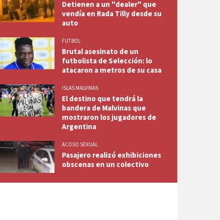
Detienen a un "dealer" que
vendía en Rada Tilly desde su
auto
FUTBOL
Brutal asesinato de un
futbolista de Selección: lo
atacaron a metros de su casa
ISLAS MALVINAS
El destino que tendrá la
bandera de Malvinas que
mostraron los jugadores de
Argentina
ACOSO SEXUAL
Pasajero realizó exhibiciones
obscenas en un colectivo