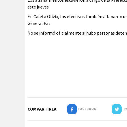
Los allanamientos estuvieron a cargo de la Prefec
este jueves.
En Caleta Olivia, los efectivos también allanaron un
General Paz.
No se informó oficialmente si hubo personas deten
COMPARTIRLA
FACEBOOK
TW