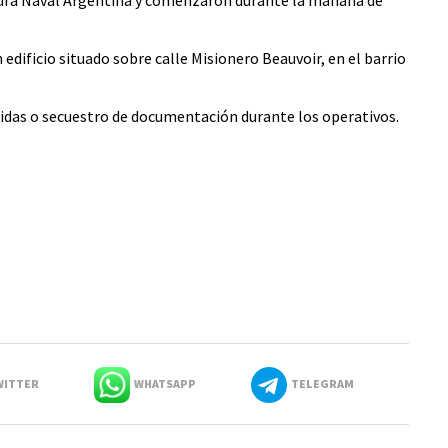
tura Naval Argentina y comenzaron durante la mañana de
 edificio situado sobre calle Misionero Beauvoir, en el barrio
idas o secuestro de documentación durante los operativos.
ITTER
WHATSAPP
TELEGRAM