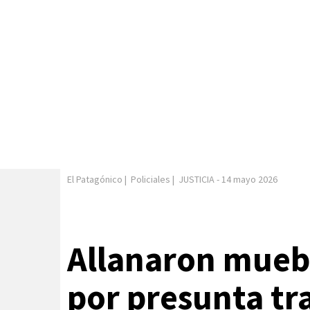
El Patagónico
|
Policiales
|
JUSTICIA
-
14 mayo 2026
Allanaron mueb
por presunta tr