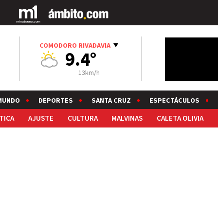
COMODORO RIVADAVIA
9.4°
13km/h
MUNDO
DEPORTES
SANTA CRUZ
ESPECTÁCULOS
TICA
AJUSTE
CULTURA
MALVINAS
CALETA OLIVIA