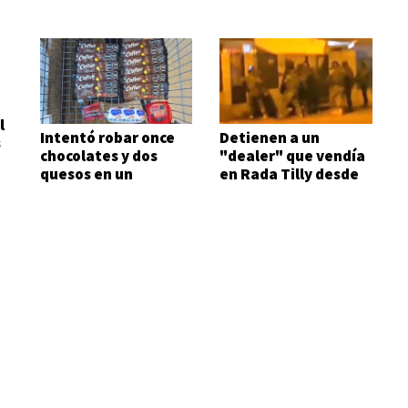
l
Intentó robar once
Detienen a un
s
chocolates y dos
"dealer" que vendía
quesos en un
en Rada Tilly desde
supermercado
su auto