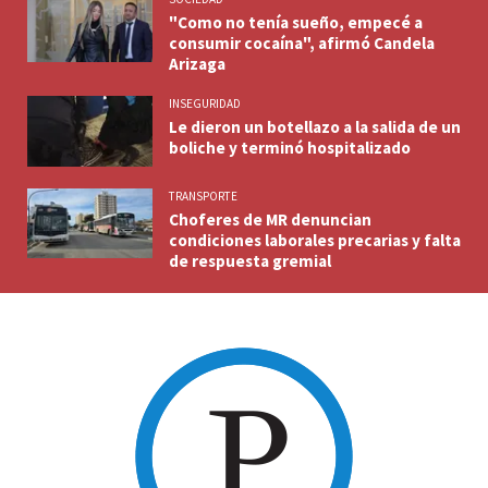
"Como no tenía sueño, empecé a
consumir cocaína", afirmó Candela
Arizaga
INSEGURIDAD
Le dieron un botellazo a la salida de un
boliche y terminó hospitalizado
TRANSPORTE
Choferes de MR denuncian
condiciones laborales precarias y falta
de respuesta gremial