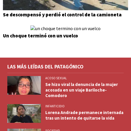
Se descompensó y perdió el control de la camioneta
Un choque terminó con un vuelco
LAS MÁS LEÍDAS DEL PATAGÓNICO
ACOSO SEXUAL
Se hizo viral la denuncia de la mujer
acosada en un viaje Bariloche-
Comodoro
INFANTICIDIO
Lorena Andrade permanece internada
tras un intento de quitarse la vida
SOCIEDAD