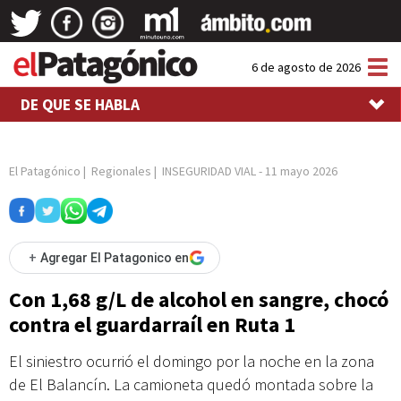
Tog
6 de agosto de 2026
nav
DE QUE SE HABLA
El Patagónico
|
Regionales
|
INSEGURIDAD VIAL
-
11 mayo 2026
+
Agregar El Patagonico en
Con 1,68 g/L de alcohol en sangre, chocó
contra el guardarraíl en Ruta 1
El siniestro ocurrió el domingo por la noche en la zona
de El Balancín. La camioneta quedó montada sobre la