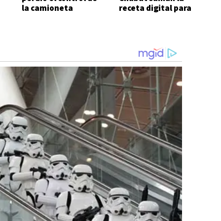
a
la camioneta
receta digital para
agilizar el acceso a
medicamentos