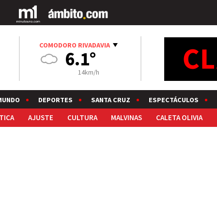
COMODORO RIVADAVIA
6.1°
14km/h
MUNDO
DEPORTES
SANTA CRUZ
ESPECTÁCULOS
TICA
AJUSTE
CULTURA
MALVINAS
CALETA OLIVIA