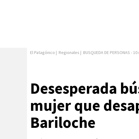
El Patagónico
|
Regionales
|
BUSQUEDA DE PERSONAS
-
10
Desesperada bú
mujer que desa
Bariloche