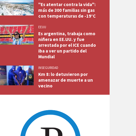
"Es atentar contra la vida":
más de 300 familias sin gas
con temperaturas de -19°C
EEUU
Es argentina, trabaja como
niñera en EE.UU. y fue
arrestada por el ICE cuando
iba a ver un partido del
Mundial
INSEGURIDAD
Km 8: lo detuvieron por
amenazar de muerte a un
vecino