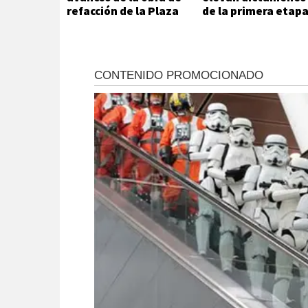
refacción de la Plaza
de la primera etap
Andalucía
de evaluación
habitacional