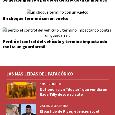
Se descompensó y perdió el control de la camioneta
Un choque terminó con un vuelco
Perdió el control del vehículo y terminó impactando
contra un guardarraíl
LAS MÁS LEÍDAS DEL PATAGÓNICO
NARCOMENUDEO
Detienen a un "dealer" que vendía en
Rada Tilly desde su auto
VIOLENCIA DE GENERO
El partido de River, el encierro, el