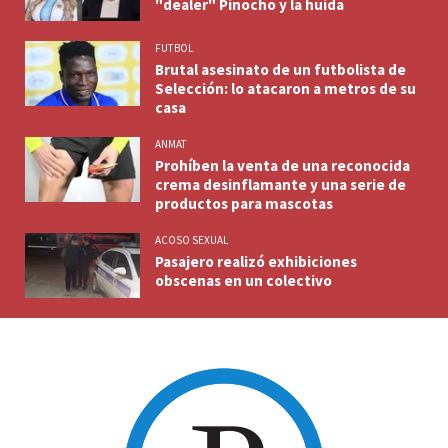
"dealer" Pinocho y la huida
FUTBOL
Brutal asesinato de un futbolista de
Selección: lo atacaron a metros de su
casa
ANMAT
Prohíben la venta de una reconocida
crema desinflamante y una serie de
productos para mascotas
ACOSO SEXUAL
Pasajero realizó exhibiciones
obscenas en un colectivo