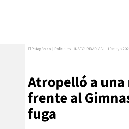
El Patagónico
|
Policiales
|
INSEGURIDAD VIAL
-
19 mayo 202
Atropelló a una
frente al Gimnas
fuga