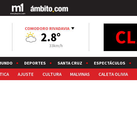
COMODORO RIVADAVIA
2.8°
33km/h
MUNDO
DEPORTES
SANTA CRUZ
ESPECTÁCULOS
TICA
AJUSTE
CULTURA
MALVINAS
CALETA OLIVIA