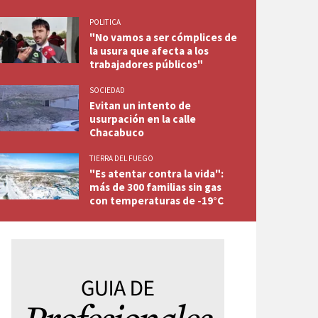
POLITICA
"No vamos a ser cómplices de
la usura que afecta a los
trabajadores públicos"
SOCIEDAD
Evitan un intento de
usurpación en la calle
Chacabuco
TIERRA DEL FUEGO
"Es atentar contra la vida":
más de 300 familias sin gas
con temperaturas de -19°C