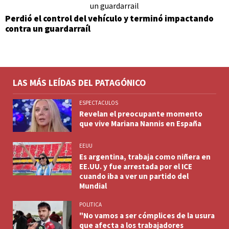
Perdió el control del vehículo y terminó impactando
contra un guardarraíl
LAS MÁS LEÍDAS DEL PATAGÓNICO
ESPECTACULOS
Revelan el preocupante momento
que vive Mariana Nannis en España
EEUU
Es argentina, trabaja como niñera en
EE.UU. y fue arrestada por el ICE
cuando iba a ver un partido del
Mundial
POLITICA
"No vamos a ser cómplices de la usura
que afecta a los trabajadores