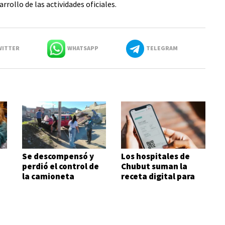
rrollo de las actividades oficiales.
ITTER
WHATSAPP
TELEGRAM
Se descompensó y
Los hospitales de
perdió el control de
Chubut suman la
a
la camioneta
receta digital para
agilizar el acceso a
medicamentos