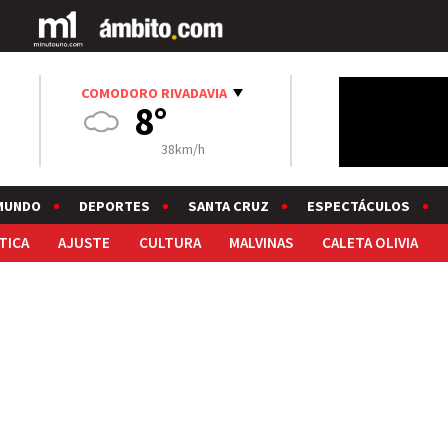
COMODORO RIVADAVIA
8°
38km/h
MUNDO
DEPORTES
SANTA CRUZ
ESPECTÁCULOS
TICA
AJUSTE
CULTURA
MALVINAS
CALETA OLIVIA