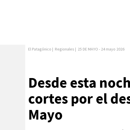
El Patagónico
|
Regionales
|
25 DE MAYO
-
24 mayo 2026
Desde esta noc
cortes por el des
Mayo