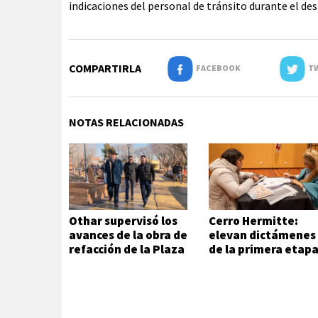
indicaciones del personal de tránsito durante el desa
COMPARTIRLA
FACEBOOK
TW
NOTAS RELACIONADAS
Othar supervisó los
Cerro Hermitte:
avances de la obra de
elevan dictámenes
refacción de la Plaza
de la primera etap
Andalucía
de evaluación
habitacional