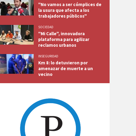
"No vamos a ser cómplices de
la usura que afecta a los
trabajadores públicos"
SOCIEDAD
"Mi Calle", innovadora
plataforma para agilizar
reclamos urbanos
INSEGURIDAD
Km 8: lo detuvieron por
amenazar de muerte a un
vecino