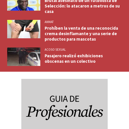
Brutal asesinato de un futbolista de
Selección: lo atacaron a metros de su
casa
ANMAT
Prohíben la venta de una reconocida
crema desinflamante y una serie de
productos para mascotas
ACOSO SEXUAL
Pasajero realizó exhibiciones
obscenas en un colectivo