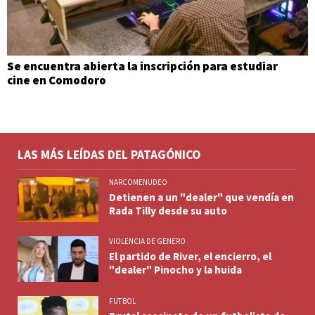
Se encuentra abierta la inscripción para estudiar
cine en Comodoro
LAS MÁS LEÍDAS DEL PATAGÓNICO
NARCOMENUDEO
Detienen a un "dealer" que vendía en
Rada Tilly desde su auto
VIOLENCIA DE GENERO
El partido de River, el encierro, el
"dealer" Pinocho y la huida
FUTBOL