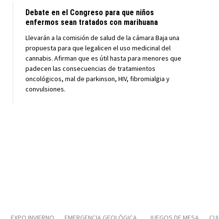
Debate en el Congreso para que niños
enfermos sean tratados con marihuana
Llevarán a la comisión de salud de la cámara Baja una
propuesta para que legalicen el uso medicinal del
cannabis. Afirman que es útil hasta para menores que
padecen las consecuencias de tratamientos
oncológicos, mal de parkinson, HIV, fibromialgia y
convulsiones.
A
EXPO INVIERNO
EMERGENCIA GEOLÓGICA
JUEGOS DE MESA
CUL