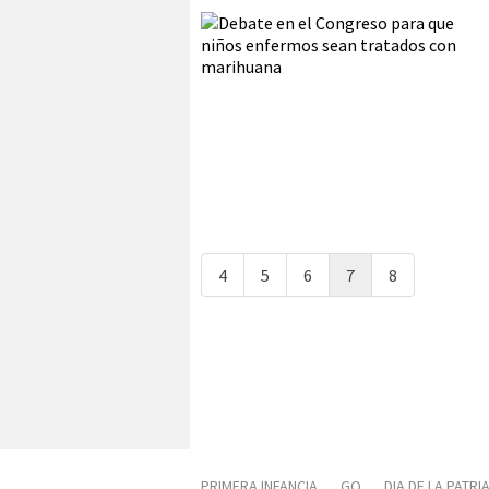
4
5
6
7
8
PRIMERA INFANCIA
GO
DIA DE LA PATRI