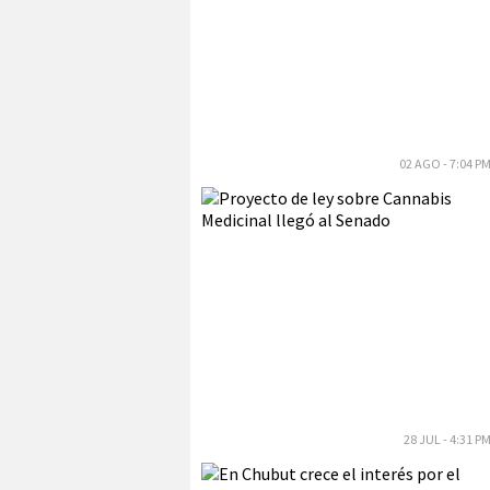
02 AGO - 7:04 P
28 JUL - 4:31 P