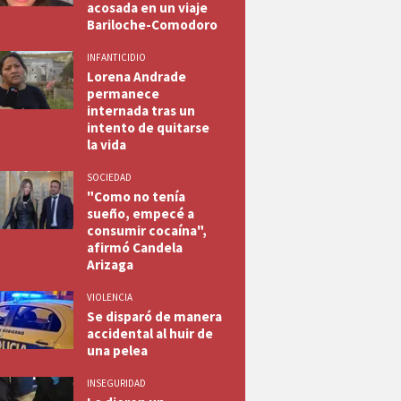
acosada en un viaje
Bariloche-Comodoro
INFANTICIDIO
Lorena Andrade
permanece
internada tras un
intento de quitarse
la vida
SOCIEDAD
"Como no tenía
sueño, empecé a
consumir cocaína",
afirmó Candela
Arizaga
VIOLENCIA
Se disparó de manera
accidental al huir de
una pelea
INSEGURIDAD