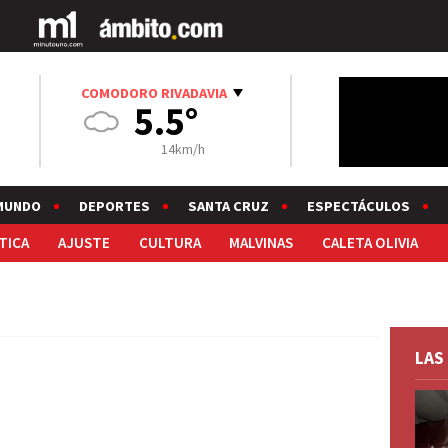
COMODORO RIVADAVIA
5.5°
14km/h
MUNDO
DEPORTES
SANTA CRUZ
ESPECTÁCULOS
TICA
AJUSTE
CULTURA
MALVINAS
CALETA OLIVIA
LAS