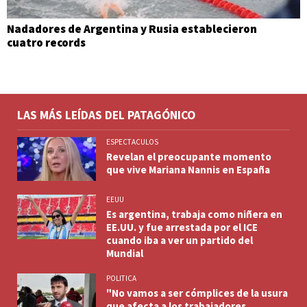
Nadadores de Argentina y Rusia establecieron
cuatro records
LAS MÁS LEÍDAS DEL PATAGÓNICO
ESPECTACULOS
Revelan el preocupante momento
que vive Mariana Nannis en España
EEUU
Es argentina, trabaja como niñera en
EE.UU. y fue arrestada por el ICE
cuando iba a ver un partido del
Mundial
POLITICA
"No vamos a ser cómplices de la usura
que afecta a los trabajadores