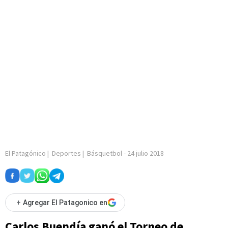
El Patagónico
|
Deportes
|
Básquetbol
-
24 julio 2018
+
Agregar El Patagonico en
Carlos Buendía ganó el Torneo de