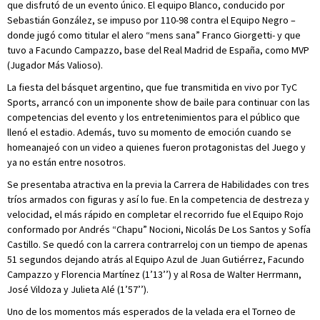
que disfrutó de un evento único. El equipo Blanco, conducido por
Sebastián González, se impuso por 110-98 contra el Equipo Negro –
donde jugó como titular el alero “mens sana” Franco Giorgetti- y que
tuvo a Facundo Campazzo, base del Real Madrid de España, como MVP
(Jugador Más Valioso).
La fiesta del básquet argentino, que fue transmitida en vivo por TyC
Sports, arrancó con un imponente show de baile para continuar con las
competencias del evento y los entretenimientos para el público que
llenó el estadio. Además, tuvo su momento de emoción cuando se
homeanajeó con un video a quienes fueron protagonistas del Juego y
ya no están entre nosotros.
Se presentaba atractiva en la previa la Carrera de Habilidades con tres
tríos armados con figuras y así lo fue. En la competencia de destreza y
velocidad, el más rápido en completar el recorrido fue el Equipo Rojo
conformado por Andrés “Chapu” Nocioni, Nicolás De Los Santos y Sofía
Castillo. Se quedó con la carrera contrarreloj con un tiempo de apenas
51 segundos dejando atrás al Equipo Azul de Juan Gutiérrez, Facundo
Campazzo y Florencia Martínez (1’13’’) y al Rosa de Walter Herrmann,
José Vildoza y Julieta Alé (1’57’’).
Uno de los momentos más esperados de la velada era el Torneo de