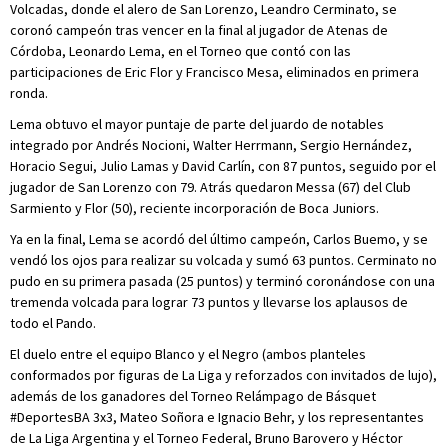
Volcadas, donde el alero de San Lorenzo, Leandro Cerminato, se
coronó campeón tras vencer en la final al jugador de Atenas de
Córdoba, Leonardo Lema, en el Torneo que contó con las
participaciones de Eric Flor y Francisco Mesa, eliminados en primera
ronda.
Lema obtuvo el mayor puntaje de parte del juardo de notables
integrado por Andrés Nocioni, Walter Herrmann, Sergio Hernández,
Horacio Segui, Julio Lamas y David Carlín, con 87 puntos, seguido por el
jugador de San Lorenzo con 79. Atrás quedaron Messa (67) del Club
Sarmiento y Flor (50), reciente incorporación de Boca Juniors.
Ya en la final, Lema se acordó del último campeón, Carlos Buemo, y se
vendó los ojos para realizar su volcada y sumó 63 puntos. Cerminato no
pudo en su primera pasada (25 puntos) y terminó coronándose con una
tremenda volcada para lograr 73 puntos y llevarse los aplausos de
todo el Pando.
El duelo entre el equipo Blanco y el Negro (ambos planteles
conformados por figuras de La Liga y reforzados con invitados de lujo),
además de los ganadores del Torneo Relámpago de Básquet
#DeportesBA 3x3, Mateo Soñora e Ignacio Behr, y los representantes
de La Liga Argentina y el Torneo Federal, Bruno Barovero y Héctor