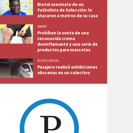
Brutal asesinato de un
futbolista de Selección: lo
atacaron a metros de su casa
ANMAT
Prohíben la venta de una
reconocida crema
desinflamante y una serie de
productos para mascotas
ACOSO SEXUAL
Pasajero realizó exhibiciones
obscenas en un colectivo