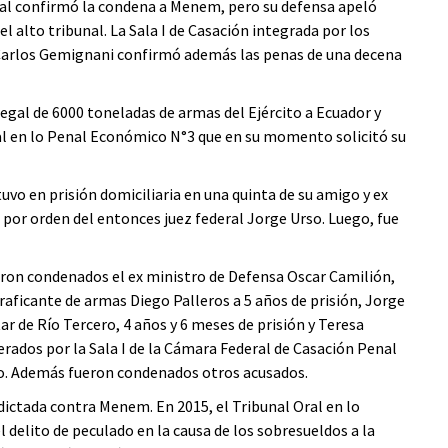
nal confirmó la condena a Menem, pero su defensa apeló
el alto tribunal. La Sala I de Casación integrada por los
 Carlos Gemignani confirmó además las penas de una decena
egal de 6000 toneladas de armas del Ejército a Ecuador y
ral en lo Penal Económico N°3 que en su momento solicitó su
uvo en prisión domiciliaria en una quinta de su amigo y ex
por orden del entonces juez federal Jorge Urso. Luego, fue
ron condenados el ex ministro de Defensa Oscar Camilión,
 traficante de armas Diego Palleros a 5 años de prisión, Jorge
tar de Río Tercero, 4 años y 6 meses de prisión y Teresa
erados por la Sala I de la Cámara Federal de Casación Penal
o. Además fueron condenados otros acusados.
 dictada contra Menem. En 2015, el Tribunal Oral en lo
 delito de peculado en la causa de los sobresueldos a la