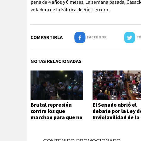
pena de 4 años y 6 meses. La semana pasada, Casaci
voladura de la Fábrica de Río Tercero.
COMPARTIRLA
FACEBOOK
TW
NOTAS RELACIONADAS
Brutal represión
El Senado abrió el
contra los que
debate por la Ley d
marchan para que no
Inviolavilidad de la
se venda la patria
Propiedad Privada