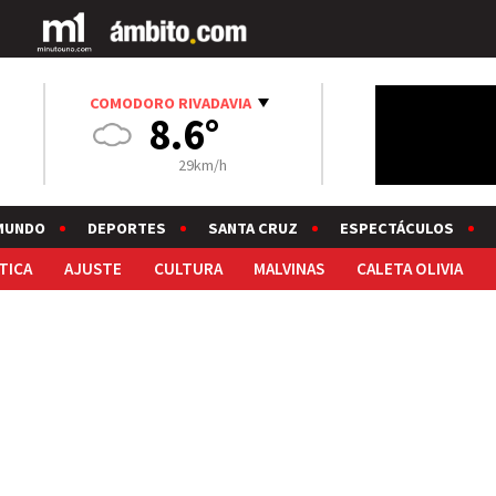
COMODORO RIVADAVIA
8.6°
29km/h
MUNDO
DEPORTES
SANTA CRUZ
ESPECTÁCULOS
TICA
AJUSTE
CULTURA
MALVINAS
CALETA OLIVIA