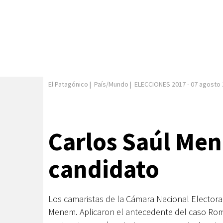
El Patagónico
|
País/Mundo
|
ELECCIONES 2017
-
07 agosto 
Carlos Saúl Men
candidato
Los camaristas de la Cámara Nacional Electora
Menem. Aplicaron el antecedente del caso Rome