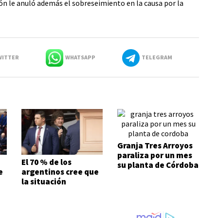
ón le anuló además el sobreseimiento en la causa por la
ITTER
WHATSAPP
TELEGRAM
Granja Tres Arroyos
paraliza por un mes
El 70 % de los
su planta de Córdoba
e
argentinos cree que
la situación
económica es mala