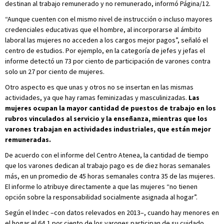
destinan al trabajo remunerado y no remunerado, informó Página/12.
“Aunque cuenten con el mismo nivel de instrucción o incluso mayores
credenciales educativas que el hombre, al incorporarse al ámbito
laboral las mujeres no acceden a los cargos mejor pagos”, señaló el
centro de estudios. Por ejemplo, en la categoría de jefes y jefas el
informe detectó un 73 por ciento de participación de varones contra
solo un 27 por ciento de mujeres.
Otro aspecto es que unas y otros no se insertan en las mismas
actividades, ya que hay ramas feminizadas y masculinizadas.
Las
mujeres ocupan la mayor cantidad de puestos de trabajo en los
rubros vinculados al servicio y la enseñanza, mientras que los
varones trabajan en actividades industriales, que están mejor
remuneradas.
De acuerdo con el informe del Centro Atenea, la cantidad de tiempo
que los varones dedican al trabajo pago es de diez horas semanales
más, en un promedio de 45 horas semanales contra 35 de las mujeres.
El informe lo atribuye directamente a que las mujeres “no tienen
opción sobre la responsabilidad socialmente asignada al hogar”.
Según el Indec –con datos relevados en 2013–, cuando hay menores en
el hogar el 64,1 por ciento de los varones participan de su cuidado,