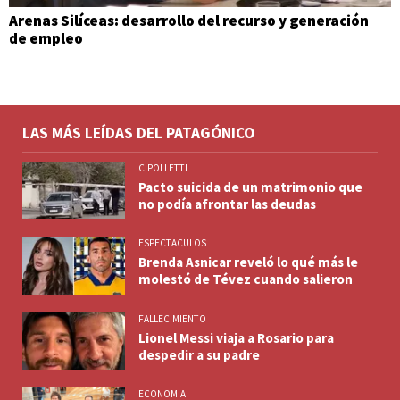
Arenas Silíceas: desarrollo del recurso y generación
de empleo
LAS MÁS LEÍDAS DEL PATAGÓNICO
CIPOLLETTI
Pacto suicida de un matrimonio que
no podía afrontar las deudas
ESPECTACULOS
Brenda Asnicar reveló lo qué más le
molestó de Tévez cuando salieron
FALLECIMIENTO
Lionel Messi viaja a Rosario para
despedir a su padre
ECONOMIA