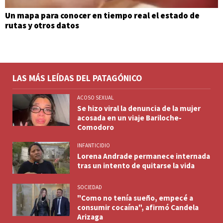
Un mapa para conocer en tiempo real el estado de
rutas y otros datos
LAS MÁS LEÍDAS DEL PATAGÓNICO
ACOSO SEXUAL
Se hizo viral la denuncia de la mujer
acosada en un viaje Bariloche-
Comodoro
INFANTICIDIO
Lorena Andrade permanece internada
tras un intento de quitarse la vida
SOCIEDAD
"Como no tenía sueño, empecé a
consumir cocaína", afirmó Candela
Arizaga