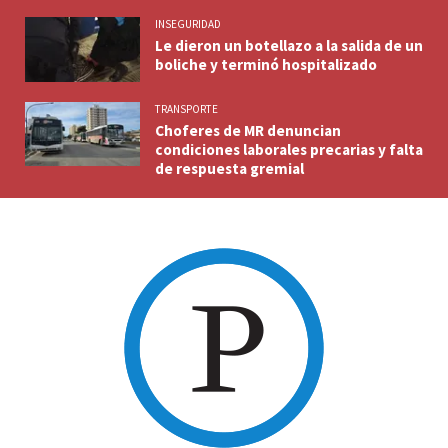
INSEGURIDAD
Le dieron un botellazo a la salida de un
boliche y terminó hospitalizado
TRANSPORTE
Choferes de MR denuncian
condiciones laborales precarias y falta
de respuesta gremial