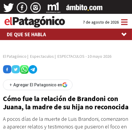
Tog
7 de agosto de 2026
nav
DE QUE SE HABLA
El Patagónico
|
Espectaculos
|
ESPECTACULOS
-
10 mayo 2026
+
Agregar El Patagonico en
Cómo fue la relación de Brandoni con
Juana, la madre de su hija no reconocida
A pocos días de la muerte de Luis Brandoni, comenzaron
a aparecer relatos y testimonios que pusieron el foco en