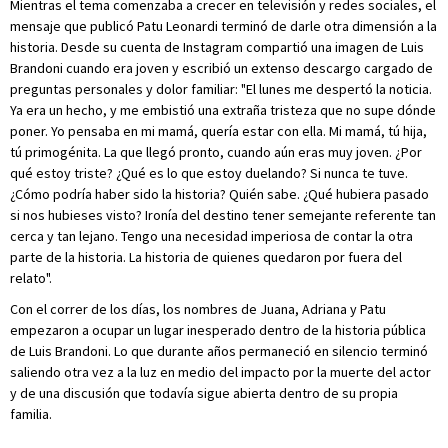
Mientras el tema comenzaba a crecer en televisión y redes sociales, el
mensaje que publicó Patu Leonardi terminó de darle otra dimensión a la
historia. Desde su cuenta de Instagram compartió una imagen de Luis
Brandoni cuando era joven y escribió un extenso descargo cargado de
preguntas personales y dolor familiar: "El lunes me despertó la noticia.
Ya era un hecho, y me embistió una extraña tristeza que no supe dónde
poner. Yo pensaba en mi mamá, quería estar con ella. Mi mamá, tú hija,
tú primogénita. La que llegó pronto, cuando aún eras muy joven. ¿Por
qué estoy triste? ¿Qué es lo que estoy duelando? Si nunca te tuve.
¿Cómo podría haber sido la historia? Quién sabe. ¿Qué hubiera pasado
si nos hubieses visto? Ironía del destino tener semejante referente tan
cerca y tan lejano. Tengo una necesidad imperiosa de contar la otra
parte de la historia. La historia de quienes quedaron por fuera del
relato".
Con el correr de los días, los nombres de Juana, Adriana y Patu
empezaron a ocupar un lugar inesperado dentro de la historia pública
de Luis Brandoni. Lo que durante años permaneció en silencio terminó
saliendo otra vez a la luz en medio del impacto por la muerte del actor
y de una discusión que todavía sigue abierta dentro de su propia
familia.