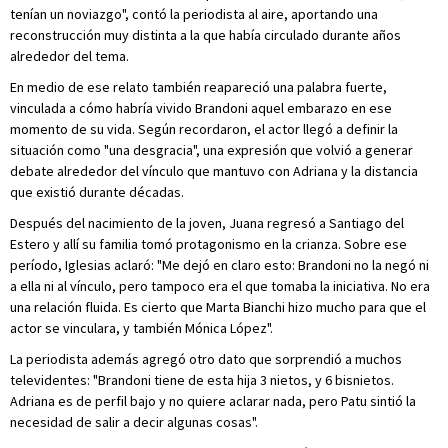
tenían un noviazgo", contó la periodista al aire, aportando una
reconstrucción muy distinta a la que había circulado durante años
alrededor del tema.
En medio de ese relato también reapareció una palabra fuerte,
vinculada a cómo habría vivido Brandoni aquel embarazo en ese
momento de su vida. Según recordaron, el actor llegó a definir la
situación como "una desgracia", una expresión que volvió a generar
debate alrededor del vínculo que mantuvo con Adriana y la distancia
que existió durante décadas.
Después del nacimiento de la joven, Juana regresó a Santiago del
Estero y allí su familia tomó protagonismo en la crianza. Sobre ese
período, Iglesias aclaró: "Me dejó en claro esto: Brandoni no la negó ni
a ella ni al vínculo, pero tampoco era el que tomaba la iniciativa. No era
una relación fluida. Es cierto que Marta Bianchi hizo mucho para que el
actor se vinculara, y también Mónica López".
La periodista además agregó otro dato que sorprendió a muchos
televidentes: "Brandoni tiene de esta hija 3 nietos, y 6 bisnietos.
Adriana es de perfil bajo y no quiere aclarar nada, pero Patu sintió la
necesidad de salir a decir algunas cosas".