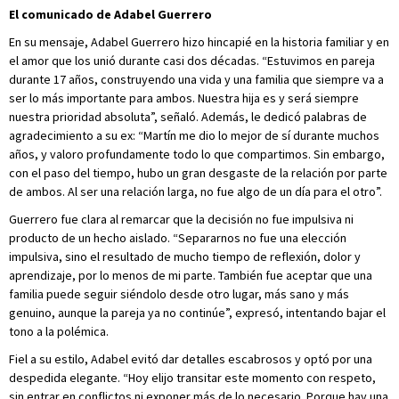
El comunicado de Adabel Guerrero
En su mensaje, Adabel Guerrero hizo hincapié en la historia familiar y en
el amor que los unió durante casi dos décadas. “Estuvimos en pareja
durante 17 años, construyendo una vida y una familia que siempre va a
ser lo más importante para ambos. Nuestra hija es y será siempre
nuestra prioridad absoluta”, señaló. Además, le dedicó palabras de
agradecimiento a su ex: “Martín me dio lo mejor de sí durante muchos
años, y valoro profundamente todo lo que compartimos. Sin embargo,
con el paso del tiempo, hubo un gran desgaste de la relación por parte
de ambos. Al ser una relación larga, no fue algo de un día para el otro”.
Guerrero fue clara al remarcar que la decisión no fue impulsiva ni
producto de un hecho aislado. “Separarnos no fue una elección
impulsiva, sino el resultado de mucho tiempo de reflexión, dolor y
aprendizaje, por lo menos de mi parte. También fue aceptar que una
familia puede seguir siéndolo desde otro lugar, más sano y más
genuino, aunque la pareja ya no continúe”, expresó, intentando bajar el
tono a la polémica.
Fiel a su estilo, Adabel evitó dar detalles escabrosos y optó por una
despedida elegante. “Hoy elijo transitar este momento con respeto,
sin entrar en conflictos ni exponer más de lo necesario. Porque hay una