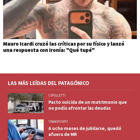
Mauro Icardi cruzó las críticas por su físico y lanzó
una respuesta con ironía: "Qué tupé"
LAS MÁS LEÍDAS DEL PATAGÓNICO
CIPOLLETTI
Pacto suicida de un matrimonio que
no podía afrontar las deudas
TRANSPORTE
A ocho meses de jubilarse, quedó
afuera de MR