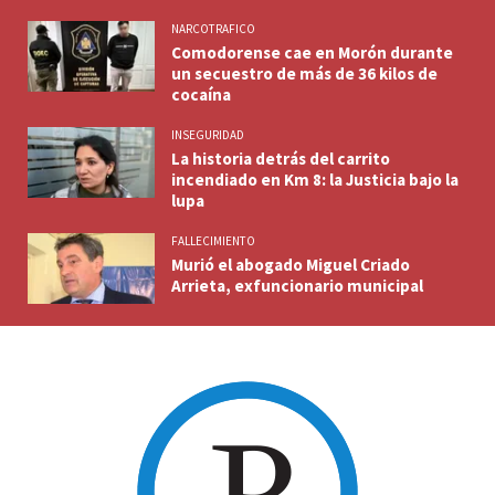
NARCOTRAFICO
Comodorense cae en Morón durante
un secuestro de más de 36 kilos de
cocaína
INSEGURIDAD
La historia detrás del carrito
incendiado en Km 8: la Justicia bajo la
lupa
FALLECIMIENTO
Murió el abogado Miguel Criado
Arrieta, exfuncionario municipal