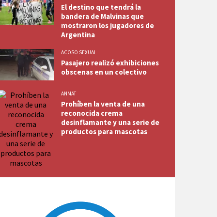
El destino que tendrá la
bandera de Malvinas que
mostraron los jugadores de
Argentina
ACOSO SEXUAL
Pasajero realizó exhibiciones
obscenas en un colectivo
ANMAT
Prohíben la venta de una
reconocida crema
desinflamante y una serie de
productos para mascotas