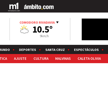
COMODORO RIVADAVIA
10.5°
9km/h
MUNDO
DEPORTES
SANTA CRUZ
ESPECTÁCULOS
TICA
AJUSTE
CULTURA
MALVINAS
CALETA OLIVIA