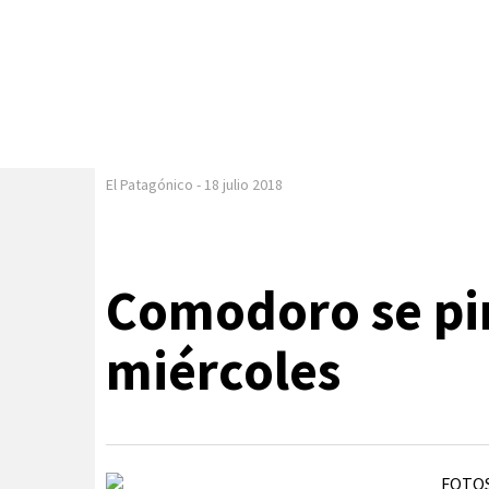
El Patagónico
-
18 julio 2018
Comodoro se pin
miércoles