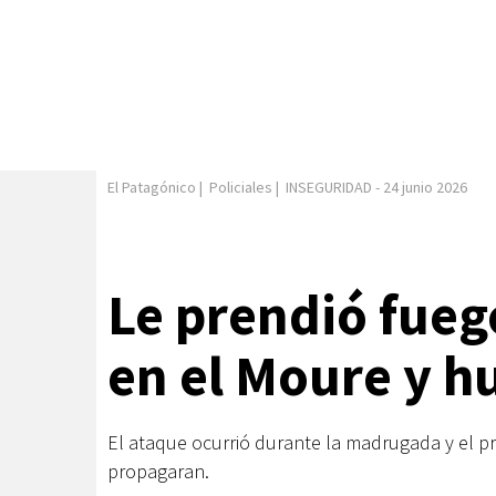
El Patagónico
|
Policiales
|
INSEGURIDAD
-
24 junio 2026
Le prendió fueg
en el Moure y h
El ataque ocurrió durante la madrugada y el pr
propagaran.