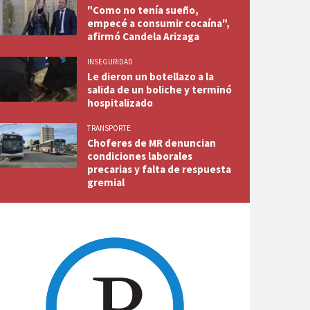
"Como no tenía sueño,
empecé a consumir cocaína",
afirmó Candela Arizaga
INSEGURIDAD
Le dieron un botellazo a la
salida de un boliche y terminó
hospitalizado
TRANSPORTE
Choferes de MR denuncian
condiciones laborales
precarias y falta de respuesta
gremial