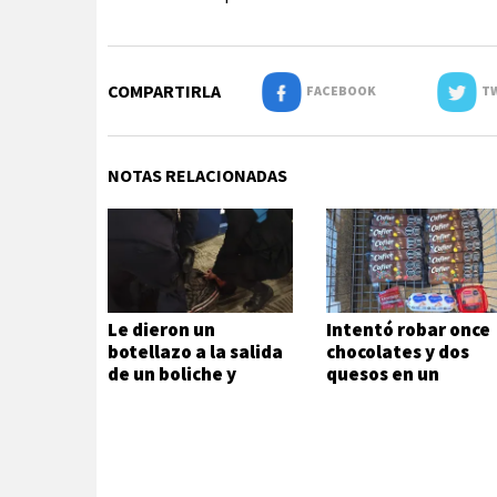
COMPARTIRLA
FACEBOOK
TW
NOTAS RELACIONADAS
Le dieron un
Intentó robar once
botellazo a la salida
chocolates y dos
de un boliche y
quesos en un
terminó
supermercado
hospitalizado