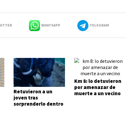
ITTER
WHATSAPP
TELEGRAM
Km 8: lo detuvieron
por amenazar de
Retuvieron a un
muerte a un vecino
joven tras
sorprenderlo dentro
de una vivienda