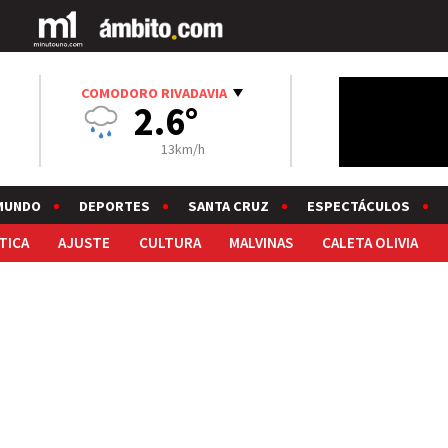
COMODORO RIVADAVIA
2.6°
13km/h
MUNDO
DEPORTES
SANTA CRUZ
ESPECTÁCULOS
TICA
AJUSTE
CULTURA
MALVINAS
CALETA OLIVIA