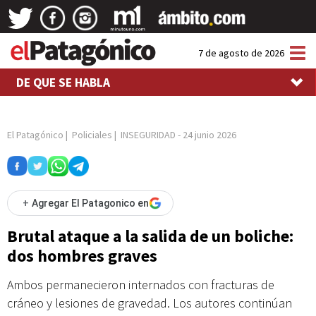
Tog
7 de agosto de 2026
nav
DE QUE SE HABLA
El Patagónico
|
Policiales
|
INSEGURIDAD
-
24 junio 2026
+
Agregar El Patagonico en
Brutal ataque a la salida de un boliche:
dos hombres graves
Ambos permanecieron internados con fracturas de
cráneo y lesiones de gravedad. Los autores continúan