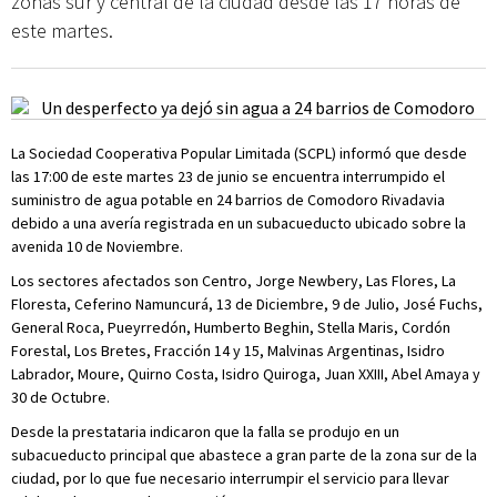
zonas sur y central de la ciudad desde las 17 horas de
este martes.
La Sociedad Cooperativa Popular Limitada (SCPL) informó que desde
las 17:00 de este martes 23 de junio se encuentra interrumpido el
suministro de agua potable en 24 barrios de Comodoro Rivadavia
debido a una avería registrada en un subacueducto ubicado sobre la
avenida 10 de Noviembre.
Los sectores afectados son Centro, Jorge Newbery, Las Flores, La
Floresta, Ceferino Namuncurá, 13 de Diciembre, 9 de Julio, José Fuchs,
General Roca, Pueyrredón, Humberto Beghin, Stella Maris, Cordón
Forestal, Los Bretes, Fracción 14 y 15, Malvinas Argentinas, Isidro
Labrador, Moure, Quirno Costa, Isidro Quiroga, Juan XXIII, Abel Amaya y
30 de Octubre.
Desde la prestataria indicaron que la falla se produjo en un
subacueducto principal que abastece a gran parte de la zona sur de la
ciudad, por lo que fue necesario interrumpir el servicio para llevar