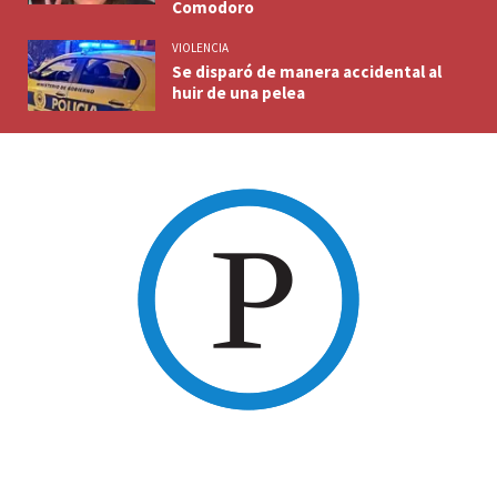
Comodoro
VIOLENCIA
Se disparó de manera accidental al
huir de una pelea