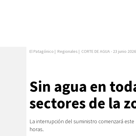
El Patagónico
|
Regionales
|
CORTE DE AGUA
-
23 junio 2026
Sin agua en toda
sectores de la z
La interrupción del suministro comenzará este 
horas.