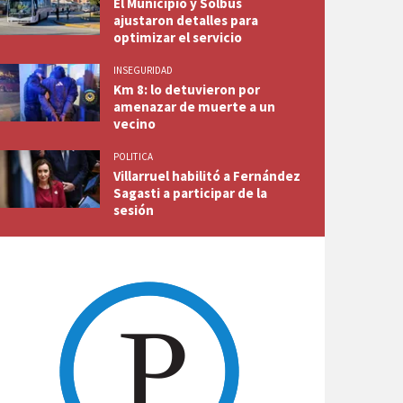
El Municipio y Solbus
ajustaron detalles para
optimizar el servicio
INSEGURIDAD
Km 8: lo detuvieron por
amenazar de muerte a un
vecino
POLITICA
Villarruel habilitó a Fernández
Sagasti a participar de la
sesión