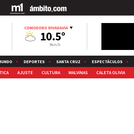
COMODORO RIVADAVIA
10.5°
9km/h
MUNDO
DEPORTES
SANTA CRUZ
ESPECTÁCULOS
TICA
AJUSTE
CULTURA
MALVINAS
CALETA OLIVIA