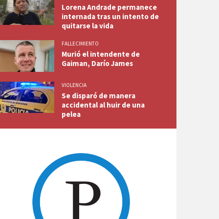
Lorena Andrade permanece
internada tras un intento de
quitarse la vida
FALLECIMIENTO
Murió el intendente de
Gaiman, Darío James
VIOLENCIA
Se disparó de manera
accidental al huir de una
pelea