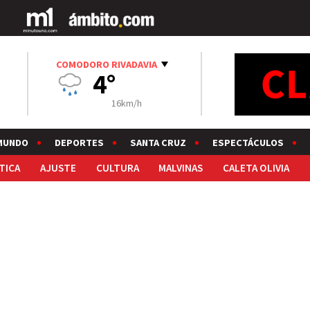
COMODORO RIVADAVIA
4°
16km/h
MUNDO
DEPORTES
SANTA CRUZ
ESPECTÁCULOS
TICA
AJUSTE
CULTURA
MALVINAS
CALETA OLIVIA