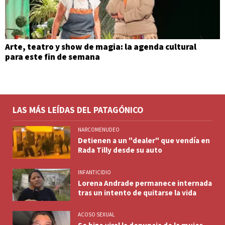
Arte, teatro y show de magia: la agenda cultural
para este fin de semana
LAS MÁS LEÍDAS DEL PATAGÓNICO
NARCOMENUDEO
Detienen a un "dealer" que vendía en
Rada Tilly desde su auto
INFANTICIDIO
Lorena Andrade permanece internada
tras un intento de quitarse la vida
ACOSO SEXUAL