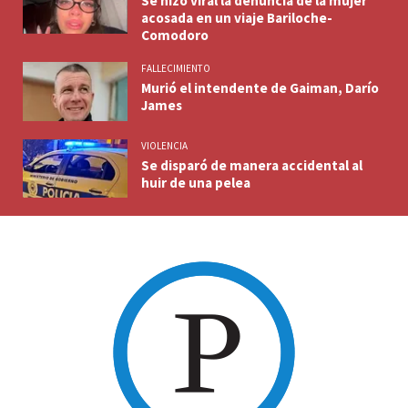
Se hizo viral la denuncia de la mujer
acosada en un viaje Bariloche-
Comodoro
FALLECIMIENTO
Murió el intendente de Gaiman, Darío
James
VIOLENCIA
Se disparó de manera accidental al
huir de una pelea