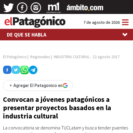
Tog
7 de agosto de 2026
nav
DE QUE SE HABLA
El Patagónico
|
Regionales
|
INDUSTRIA CULTURAL
-
22 agosto 2017
+
Agregar El Patagonico en
Convocan a jóvenes patagónicos a
presentar proyectos basados en la
industria cultural
La convocatoria se denomina TUCLatam y busca tender puentes