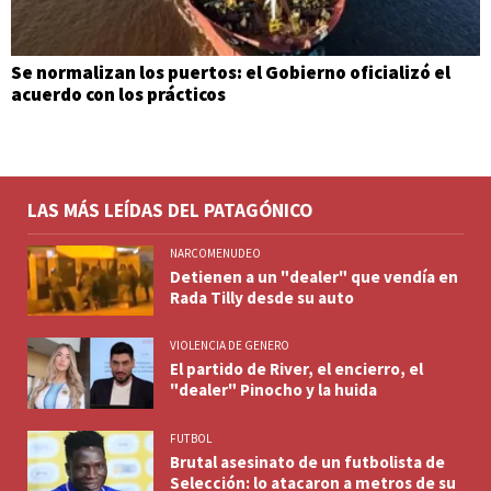
Se normalizan los puertos: el Gobierno oficializó el
acuerdo con los prácticos
LAS MÁS LEÍDAS DEL PATAGÓNICO
NARCOMENUDEO
Detienen a un "dealer" que vendía en
Rada Tilly desde su auto
VIOLENCIA DE GENERO
El partido de River, el encierro, el
"dealer" Pinocho y la huida
FUTBOL
Brutal asesinato de un futbolista de
Selección: lo atacaron a metros de su