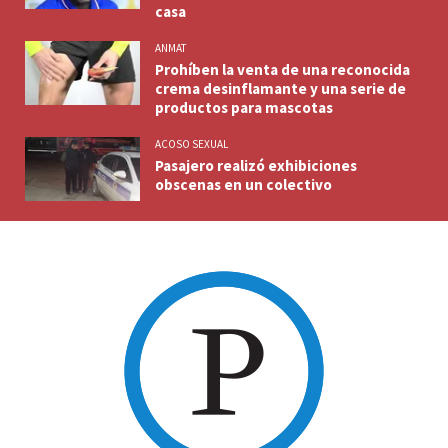
casa
ANMAT
Prohíben la venta de una reconocida
crema desinflamante y una serie de
productos para mascotas
ACOSO SEXUAL
Pasajero realizó exhibiciones
obscenas en un colectivo