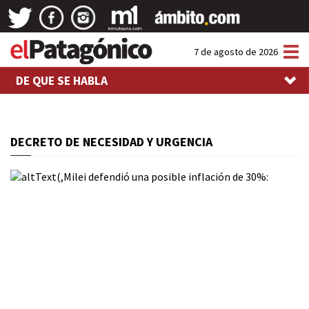
Tog
7 de agosto de 2026
nav
DE QUE SE HABLA
DECRETO DE NECESIDAD Y URGENCIA