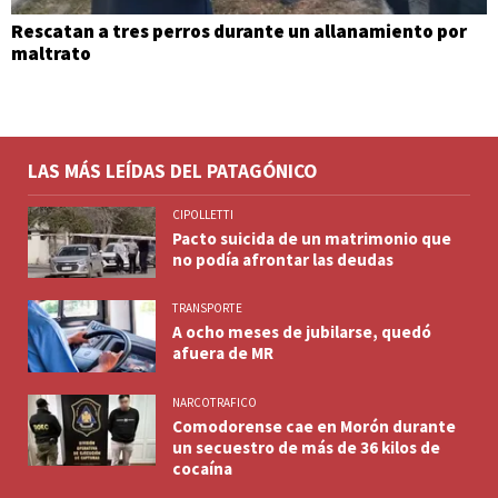
Rescatan a tres perros durante un allanamiento por
maltrato
LAS MÁS LEÍDAS DEL PATAGÓNICO
CIPOLLETTI
Pacto suicida de un matrimonio que
no podía afrontar las deudas
TRANSPORTE
A ocho meses de jubilarse, quedó
afuera de MR
NARCOTRAFICO
Comodorense cae en Morón durante
un secuestro de más de 36 kilos de
cocaína