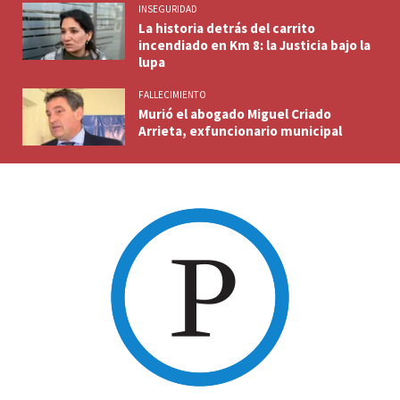
INSEGURIDAD
La historia detrás del carrito
incendiado en Km 8: la Justicia bajo la
lupa
FALLECIMIENTO
Murió el abogado Miguel Criado
Arrieta, exfuncionario municipal