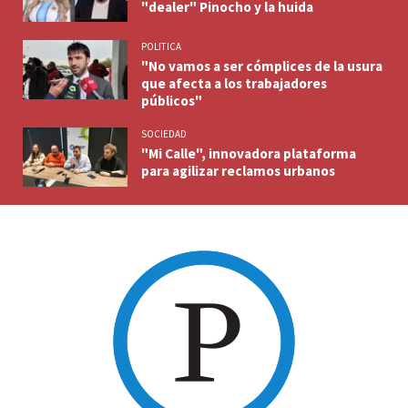
"dealer" Pinocho y la huida
POLITICA
"No vamos a ser cómplices de la usura
que afecta a los trabajadores
públicos"
SOCIEDAD
"Mi Calle", innovadora plataforma
para agilizar reclamos urbanos