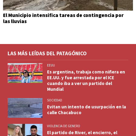
El Municipio intensifica tareas de contingencia por
las lluvias
LAS MÁS LEÍDAS DEL PATAGÓNICO
EEUU
Es argentina, trabaja como niñera en
EE.UU. y fue arrestada por el ICE
cuando iba a ver un partido del
Mundial
SOCIEDAD
Evitan un intento de usurpación en la
calle Chacabuco
VIOLENCIA DE GENERO
El partido de River, el encierro, el