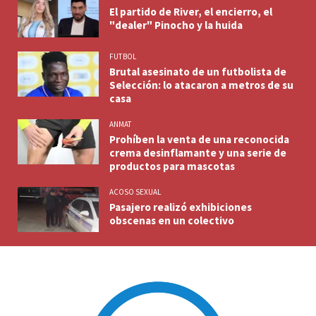
El partido de River, el encierro, el
"dealer" Pinocho y la huida
FUTBOL
Brutal asesinato de un futbolista de
Selección: lo atacaron a metros de su
casa
ANMAT
Prohíben la venta de una reconocida
crema desinflamante y una serie de
productos para mascotas
ACOSO SEXUAL
Pasajero realizó exhibiciones
obscenas en un colectivo