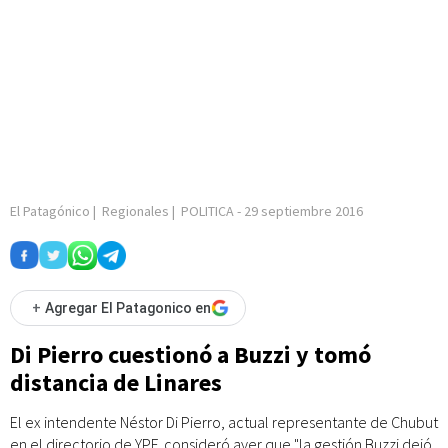
El Patagónico
|
Regionales
|
POLITICA
-
29 septiembre 2016
+
Agregar El Patagonico en
Di Pierro cuestionó a Buzzi y tomó
distancia de Linares
El ex intendente Néstor Di Pierro, actual representante de Chubut
en el directorio de YPF, consideró ayer que "la gestión Buzzi dejó