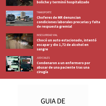
boliche y terminó hospitalizado
TRANSPORTE
Choferes de MR denuncian
condiciones laborales precarias y falta
de respuesta gremial
INSEGURIDAD VIAL
Chocó un auto estacionado, intentó
escapar y dio 1,72 de alcohol en
sangre
JUDICIALES
Condenaron a un enfermero por
abusar de una paciente tras una
cirugía