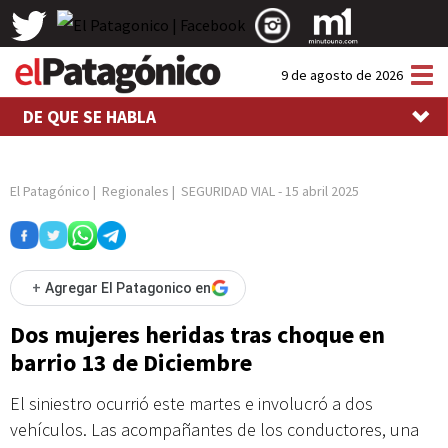
Tog
9 de agosto de 2026
nav
DE QUE SE HABLA
El Patagónico
|
Regionales
|
SEGURIDAD VIAL
-
15 abril 2025
+
Agregar El Patagonico en
Dos mujeres heridas tras choque en
barrio 13 de Diciembre
El siniestro ocurrió este martes e involucró a dos
vehículos. Las acompañantes de los conductores, una