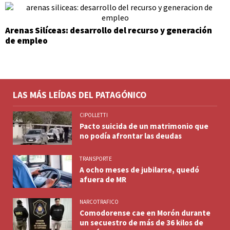
Arenas Silíceas: desarrollo del recurso y generación
de empleo
LAS MÁS LEÍDAS DEL PATAGÓNICO
CIPOLLETTI
Pacto suicida de un matrimonio que
no podía afrontar las deudas
TRANSPORTE
A ocho meses de jubilarse, quedó
afuera de MR
NARCOTRAFICO
Comodorense cae en Morón durante
un secuestro de más de 36 kilos de