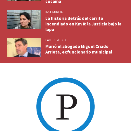
cocaína
INSEGURIDAD
La historia detrás del carrito
incendiado en Km 8: la Justicia bajo la
lupa
FALLECIMIENTO
Murió el abogado Miguel Criado
Arrieta, exfuncionario municipal