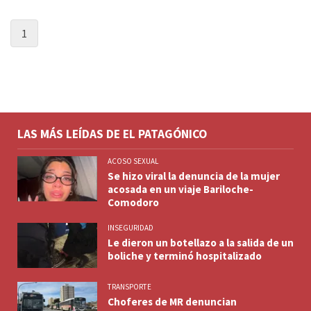
1
LAS MÁS LEÍDAS DE EL PATAGÓNICO
ACOSO SEXUAL
Se hizo viral la denuncia de la mujer
acosada en un viaje Bariloche-
Comodoro
INSEGURIDAD
Le dieron un botellazo a la salida de un
boliche y terminó hospitalizado
TRANSPORTE
Choferes de MR denuncian